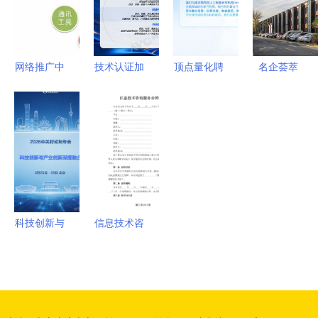
的价值重构
分析 ——
以工保科技
信息技术咨
网络推广中
技术认证加
顶点量化聘
名企荟萃
询为视角
需获取哪些
持，硬核实
请资深金融
共建“新两
外部数据及
力点燃夏日
专家担任顾
园”典范的
Excel支持
清凉 追觅
问 夯实合
信息技术咨
哪些外部数
双机械臂空
规发展根基
询服务实践
据源
调X30焕新
（2024年
首选
12月测评）
科技创新与
信息技术咨
产业创新深
询服务合同
度融合
范本
2026中关
村论坛年会