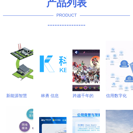
产品列表
PRODUCT
----------------
新能源智慧
林勇 信息
跨越千年的
信用数字化
未来 国能
技术咨询服
商机 游戏
在公共资源
日新科技赋
务的领航者
官网代理加
交易与金融
能行业转型
盟与信息技
服务管理中
术咨询服务
的应用场景