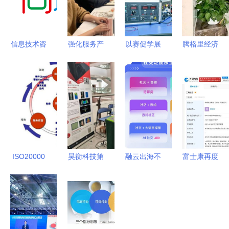
信息技术咨
强化服务产
以赛促学展
腾格里经济
询服务 驱
品，打造卓
风采，数字
技术开发区
动企业数字
越创新性科
赋能谱新篇
行政审批与
化转型的智
技服务机构
——‘羊城
政务服务局
慧引擎
信息技术咨
工匠杯’物
以简化审
询服务的核
业管理行业
批、优化服
心竞争力构
技能竞赛圆
务为引擎，
建
满落幕
助推信息技
ISO20000
昊衡科技第
融云出海不
富士康再度
术咨询服务
信息技术服
四届飞行器
出局 从小
布局郑州
领域投资兴
务管理标准
健康管理技
游戏爆发看
信息技术咨
业
入门解读 |
术国际高端
新阶段应用
询服务引领
上海擎标信
论坛暨青年
出海攻略
产业升级新